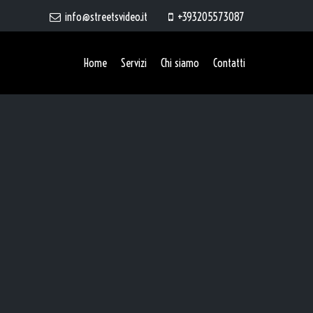
info@streetsvideo.it
+393205573087
Home
Servizi
Chi siamo
Contatti