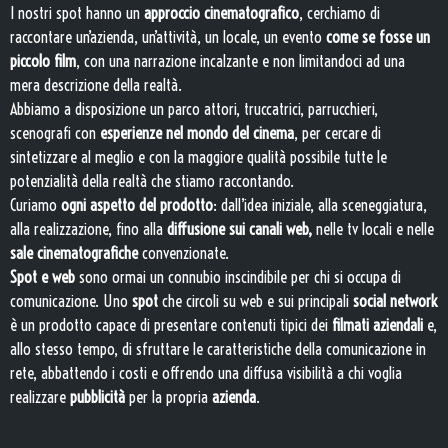
I nostri spot hanno un
approccio cinematografico
, cerchiamo di
raccontare un’azienda, un’attività, un locale, un evento
come se fosse un
piccolo film
, con una narrazione incalzante e non limitandoci ad una
mera descrizione della realtà.
Abbiamo a disposizione un parco attori, truccatrici, parrucchieri,
scenografi con
esperienze nel mondo del cinema
, per cercare di
sintetizzare al meglio e con la maggiore qualità possibile tutte le
potenzialità della realtà che stiamo raccontando.
Curiamo
ogni aspetto del prodotto
: dall’idea iniziale, alla sceneggiatura,
alla realizzazione, fino alla
diffusione sui canali web,
nelle tv locali e nelle
sale cinematografiche
convenzionate.
Spot e web
sono ormai un connubio inscindibile per chi si occupa di
comunicazione. Uno
spot
che circoli su web e sui principali
social network
è un prodotto capace di presentare contenuti tipici dei
filmati aziendali
e,
allo stesso tempo, di sfruttare le caratteristiche della comunicazione in
rete, abbattendo i costi e offrendo una diffusa visibilità a chi voglia
realizzare
pubblicità
per la propria
azienda
.