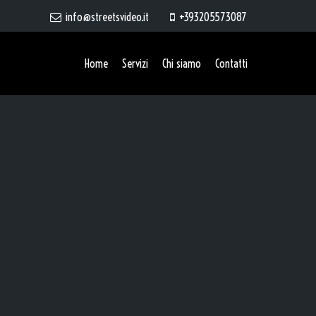
info@streetsvideo.it
+393205573087
Home
Servizi
Chi siamo
Contatti