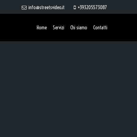
info@streetsvideo.it
+393205573087
Home
Servizi
Chi siamo
Contatti