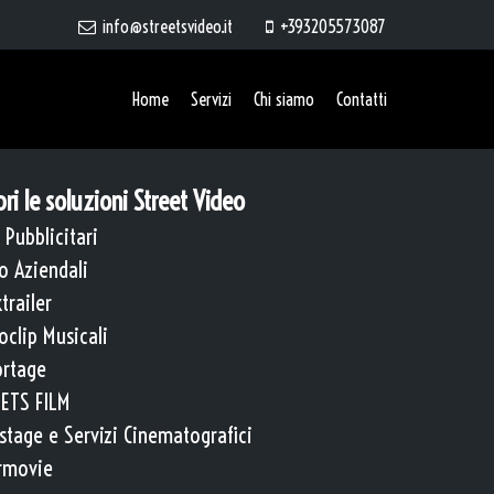
info@streetsvideo.it
+393205573087
Home
Servizi
Chi siamo
Contatti
ri le soluzioni Street Video
 Pubblicitari
o Aziendali
trailer
oclip Musicali
rtage
ETS FILM
stage e Servizi Cinematografici
rmovie