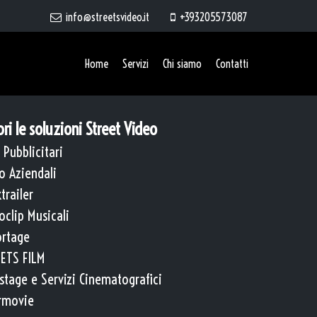
info@streetsvideo.it
+393205573087
Home
Servizi
Chi siamo
Contatti
ri le soluzioni Street Video
 Pubblicitari
o Aziendali
trailer
oclip Musicali
rtage
ETS FILM
stage e Servizi Cinematografici
rmovie