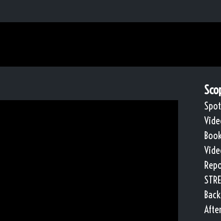
Scop
Spot
Vide
Book
Vide
Repo
STRE
Back
Afte