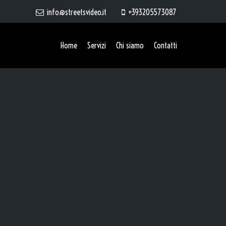
info@streetsvideo.it
+393205573087
Home
Servizi
Chi siamo
Contatti