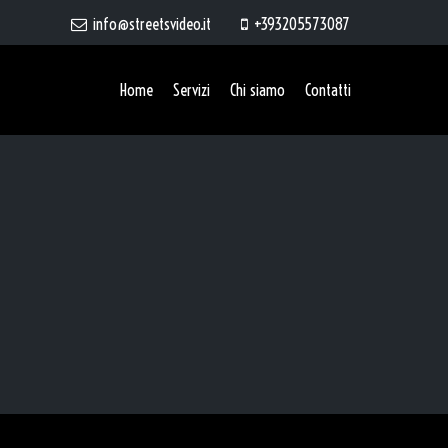
info@streetsvideo.it
+393205573087
Home
Servizi
Chi siamo
Contatti